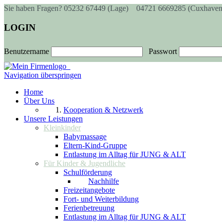
Sie haben Fragen?
05232 67449 (Lage)
04721 6669285 (Cuxhaven
LOGIN
Benutzername
Passwort
Navigation überspringen
Home
Über Uns
Kooperation & Netzwerk
Unsere Leistungen
Kleinkinder
Babymassage
Eltern-Kind-Gruppe
Entlastung im Alltag für JUNG & ALT
Für Kinder & Jugendliche
Schulförderung
Nachhilfe
Freizeitangebote
Fort- und Weiterbildung
Ferienbetreuung
Entlastung im Alltag für JUNG & ALT