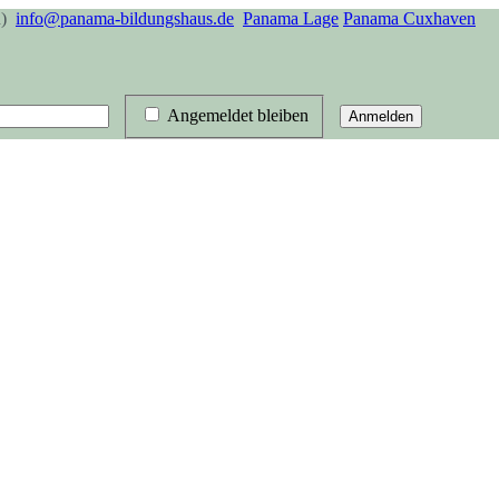
)
info@panama-bildungshaus.de
Panama Lage
Panama Cuxhaven
Angemeldet bleiben
Anmelden