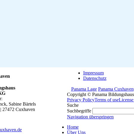
Impressum
haven
Datenschutz
ngshaus
Panama Lage
Panama Cuxhaven
KG
Copyright © Panama Bildungshaus
r:
Privacy Policy
Terms of use
License
ck, Sabine Bärtels
Suche
 | 27472 Cuxhaven
Suchbegriffe
Navigation überspringen
Home
uxhaven.de
Über Uns